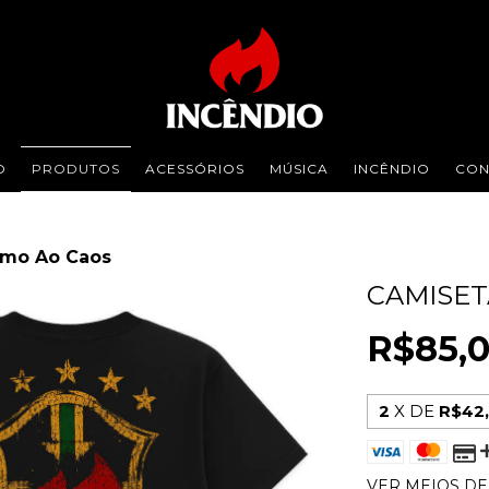
O
PRODUTOS
ACESSÓRIOS
MÚSICA
INCÊNDIO
CON
umo Ao Caos
CAMISET
R$85,
2
X DE
R$42
VER MEIOS D