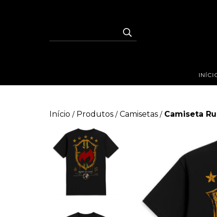
INÍCI
Início
Produtos
Camisetas
Camiseta R
/
/
/