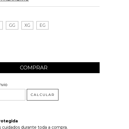
GG
XG
EG
 CEP:
ALTERAR CEP
nvio
CALCULAR
rotegida
 cuidados durante toda a compra.