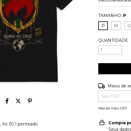
TAMANHO:
P
P
M
G
QUANTIDADE
Entregas para o
Meios de e
Não sei meu CEP
Compra p
fio 30.1 penteado.
Seus dados