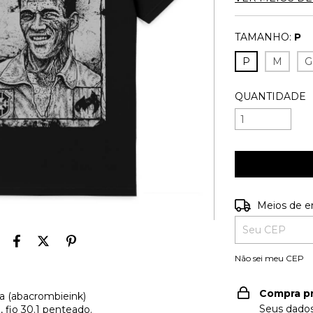
TAMANHO:
P
P
M
G
QUANTIDADE
Entregas para o
Meios de e
Não sei meu CEP
Compra p
va (abacrombieink)
Seus dados
fio 30.1 penteado.