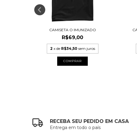
BRAZIL
CAMISETA O IMUNIZADO
C
R$69,00
uros
2
x de
R$34,50
sem juros
COMPRAR
RECEBA SEU PEDIDO EM CASA
Entrega em todo o país