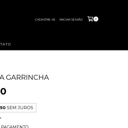
0
CADASTRE-SE
INICIAR SESSÃO
TATO
A GARRINCHA
00
,50
SEM JUROS
E PAGAMENTO