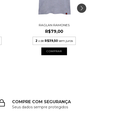
RAGLAN RAMONES
C
R$79,00
2
x de
R$39,50
sem juros
2
x
COMPRAR
COMPRE COM SEGURANÇA
Seus dados sempre protegidos