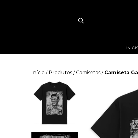
INÍCI
Início
Produtos
Camisetas
Camiseta Ga
/
/
/