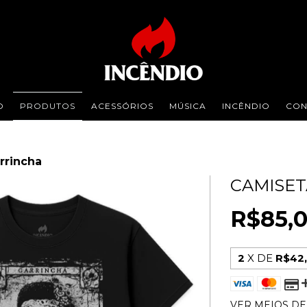
O
PRODUTOS
ACESSÓRIOS
MÚSICA
INCÊNDIO
CON
rrincha
CAMISET
R$85,
2
X DE
R$42
VER MEIOS D