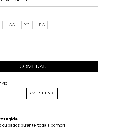
GG
XG
EG
 CEP:
ALTERAR CEP
nvio
CALCULAR
rotegida
 cuidados durante toda a compra.